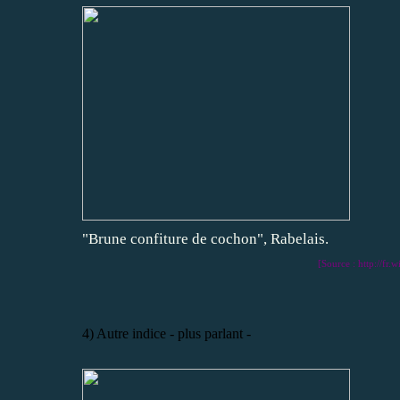
"Brune confiture de cochon", Rabelais.
[Source : http://fr.
4) Autre indice - plus parlant -