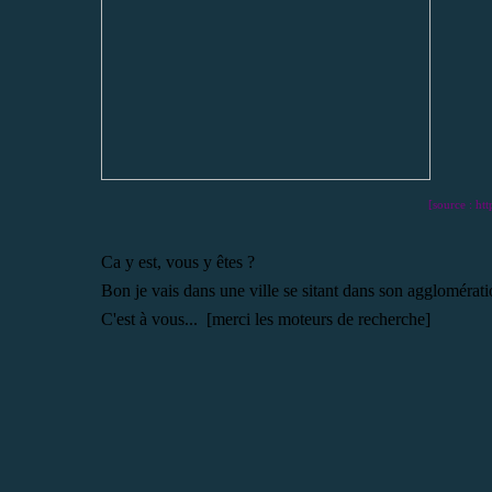
[source : ht
Ca y est, vous y êtes ?
Bon je vais dans une ville se sitant dans son agglomération
C'est à vous... [merci les moteurs de recherche]