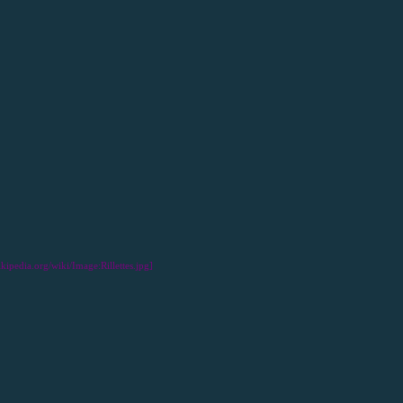
wikipedia.org/wiki/Image:Rillettes.jpg]