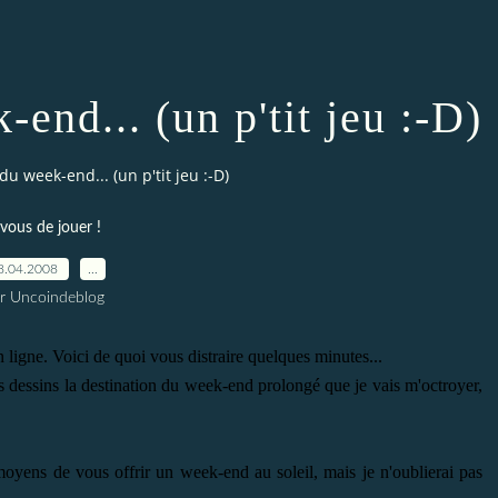
end... (un p'tit jeu :-D)
du week-end... (un p'tit jeu :-D)
vous de jouer !
8.04.2008
…
r Uncoindeblog
n ligne. Voici de quoi vous distraire quelques minutes...
s dessins la destination du week-end prolongé que je vais m'octroyer,
moyens de vous offrir un week-end au soleil, mais je n'oublierai pas