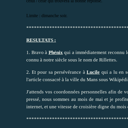
celui / celle qui trouvera la bonne réponse.
Limite : dimanche soir.
***************************************
RESULTATS :
1. Bravo à
Phénix
qui a immédiatement reconnu le
connu à notre siècle sous le nom de Rillettes.
2. Et pour sa persévérance à
Lucile
qui a lu en s
l'article consacré à la ville du Mans sous
Wikipédi
J'attends vos coordonnées personnelles afin de vo
pressé, nous sommes au mois de mai et je profi
internet, et une vitesse de croisière digne du mois 
***************************************