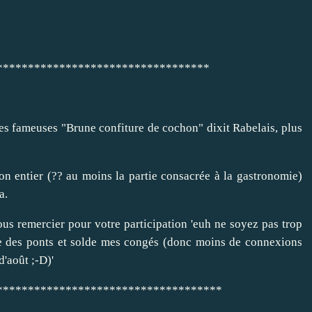
**********************************
s fameuses "Brune confiture de cochon" dixit Rabelais, plus
on entier (?? au moins la partie consacrée à la gastronomie)
a
.
us remercier pour votre participation 'euh ne soyez pas trop
te des ponts et solde mes congés (donc moins de connexions
d'août ;-D)'
************************************