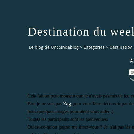
Destination du week-
Le blog de Uncoindeblog
>
Categories
>
Destination 
A 
2
Pa
Cela fait un petit moment que je n'avais pas mis de jeu e
Zag
Bon je ne suis pas
pour vous faire découvrir par de
mais quelques images pourraient vous aider :)
Toutes les participants sont les bienvenues.
Qu'est-ce-qu'on gagne me direz-vous ? Je n'ai pas les 