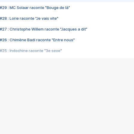
#29 : MC Solaar raconte "Bouge de là"
28 : Lorie raconte "Je vais vite"
#27 : Christophe Willem raconte "Jacques a dit"
#26 : Chimène Badi raconte "Entre nous"
#25 : Indochine raconte "3e sexe"
#24 : Zaho raconte "C'est chelou"
#23 : Patrick Bruel raconte "Au café des délices"
#22 : Kyo raconte "Le chemin"
#21 : Nolwenn Leroy raconte "Cassé"
#20 : Patrick Hernandez raconte "Born to be alive"
#19 : Lorie raconte "Près de moi"
#18 : Michael Jones raconte "A nos actes manqués" (avec Jean-Jacque