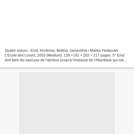
Quatre soeurs : Enid, Hortense, Bettina, Geneviève / Malika Ferdjoukh.
L'Ecole des Loisirs, 2003 (Medium). 139 +192 + 202 + 217 pages. 5* Enid
doit faire dix-sept pas de l'abribus jusqu'à l'impasse de l'Atlantique qui mène
à sa maison, la Vill'Hervé....