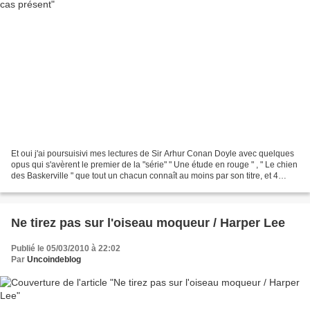
Et oui j'ai poursuisivi mes lectures de Sir Arhur Conan Doyle avec quelques
opus qui s'avèrent le premier de la "série" " Une étude en rouge " , " Le chien
des Baskerville " que tout un chacun connaît au moins par son titre, et 4
nouvelles dans un recueil...
Ne tirez pas sur l'oiseau moqueur / Harper Lee
Publié le 05/03/2010 à 22:02
Par
Uncoindeblog