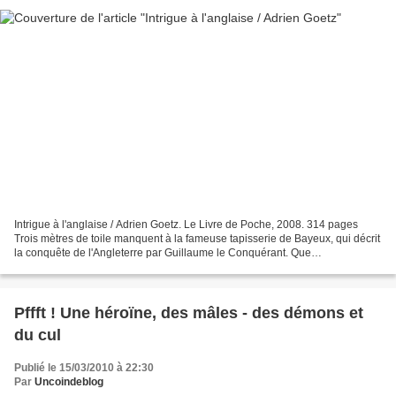
Intrigue à l'anglaise / Adrien Goetz. Le Livre de Poche, 2008. 314 pages
Trois mètres de toile manquent à la fameuse tapisserie de Bayeux, qui décrit
la conquête de l'Angleterre par Guillaume le Conquérant. Que
représentaient-ils ? Les historiens se perdent...
Pffft ! Une héroïne, des mâles - des démons et
du cul
Publié le 15/03/2010 à 22:30
Par
Uncoindeblog