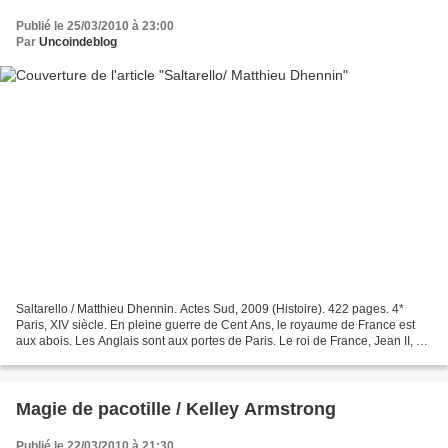
Publié le 25/03/2010 à 23:00
Par
Uncoindeblog
Saltarello / Matthieu Dhennin. Actes Sud, 2009 (Histoire). 422 pages. 4*
Paris, XIV siècle. En pleine guerre de Cent Ans, le royaume de France est
aux abois. Les Anglais sont aux portes de Paris. Le roi de France, Jean II, est
retenu prisonnier à Londres....
Magie de pacotille / Kelley Armstrong
Publié le 22/03/2010 à 21:30