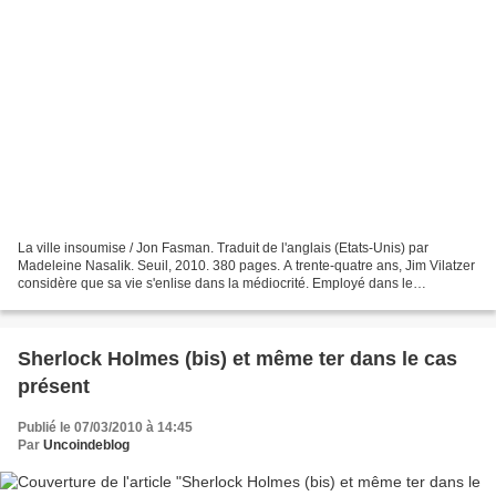
La ville insoumise / Jon Fasman. Traduit de l'anglais (Etats-Unis) par
Madeleine Nasalik. Seuil, 2010. 380 pages. A trente-quatre ans, Jim Vilatzer
considère que sa vie s'enlise dans la médiocrité. Employé dans le
delicatessen que ses parents, enfants...
Sherlock Holmes (bis) et même ter dans le cas
présent
Publié le 07/03/2010 à 14:45
Par
Uncoindeblog