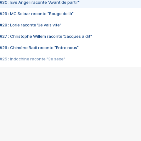
#30 : Eve Angeli raconte "Avant de partir"
#29 : MC Solaar raconte "Bouge de là"
28 : Lorie raconte "Je vais vite"
#27 : Christophe Willem raconte "Jacques a dit"
#26 : Chimène Badi raconte "Entre nous"
#25 : Indochine raconte "3e sexe"
#24 : Zaho raconte "C'est chelou"
#23 : Patrick Bruel raconte "Au café des délices"
#22 : Kyo raconte "Le chemin"
#21 : Nolwenn Leroy raconte "Cassé"
#20 : Patrick Hernandez raconte "Born to be alive"
#19 : Lorie raconte "Près de moi"
#18 : Michael Jones raconte "A nos actes manqués" (avec Jean-Jacque