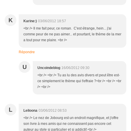
K
Karine:)
03/06/2012 18:57
<br /> Il me fait peur, ce roman. C'est étrange, hein... j'ai
comme peur de ne pas aimer... et pourtant, le thème de la mer
a tout pour me plaire. <br />
Répondre
U
Uncoindeblog
16/06/2012 09:30
<br /> <br /> Tu as lu des avis divers et peut être est-
ce simplement le thème qui t'effraie ?<br /> <br /> <br
/> <br />
L
Leiloona
03/06/2012 08:53
<br /> Le nez de Jobourg est un endroit magnifique, et j'offre
son livre à mes amis qui ne connaissent pas encore cet
auteur au style si particulier et si addictif.<br />