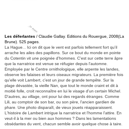
Les déferlantes
/ Claudie Gallay. Editions du Rouergue, 2008(La
Brune). 525 pages.
5*
La Hague... Ici on dit que le vent est parfois tellement fort qu'il
arrache les ailes des papillons. Sur ce bout du monde en pointe
du Cotentin vit une poignée
d'hommes. C'est sur cette terre âpre
que la narratrice est venue se réfugier depuis l'automne.
Employée par le Centre ornithologique, elle arpente les landes,
observe les falaises et leurs oiseaux migrateurs. La première fois
qu'elle voit Lambert, c'est un jour de grande tempête. Sur la
plage dévastée, la vieille Nan, que tout le monde craint et dit à
moitié folle, croit reconnaître en lui le visage d'un certain Michel.
D'autres, au village, ont pour lui des regards étranges. Comme
Lili, au comptoir de son bar, ou son père, l'ancien gardien de
phare. Une photo disparaît, de vieux jouets réapparaissent.
L'histoire de Lambert intrigue la narratrice et l'homme l'attire. En
veut-il à la mer ou bien aux hommes ? Dans les lamentations
obsédantes du vent, chacun semble avoir quelque chose à taire.