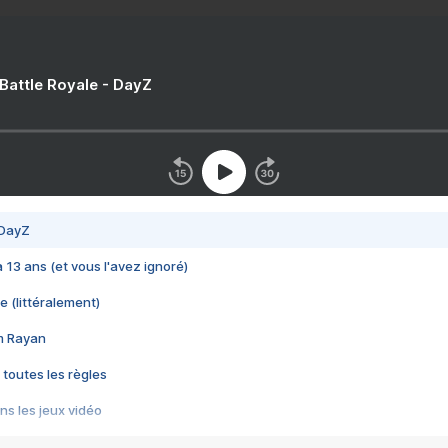
 Battle Royale - DayZ
 DayZ
 a 13 ans (et vous l'avez ignoré)
e (littéralement)
im Rayan
 toutes les règles
s les jeux vidéo
us choquant de Rockstar ? - Le scandale BULLY