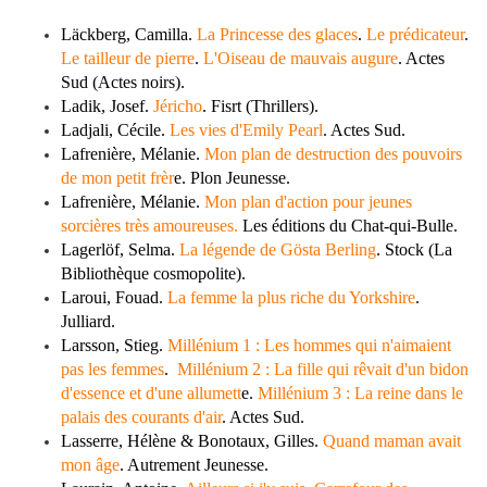
Läckberg, Camilla.
La Princesse des glaces
.
Le prédicateur
.
Le tailleur de pierre
.
L'Oiseau de mauvais augure
. Actes
Sud (Actes noirs).
Ladik, Josef.
Jéricho
. Fisrt (Thrillers).
Ladjali, Cécile.
Les vies d'Emily Pearl
. Actes Sud.
Lafrenière, Mélanie.
Mon plan de destruction des pouvoirs
de mon petit frèr
e. Plon Jeunesse.
Lafrenière, Mélanie.
Mon plan d'action pour jeunes
sorcières très amoureuses.
Les éditions du Chat-qui-Bulle.
Lagerlöf, Selma.
La légende de Gösta Berling
. Stock (La
Bibliothèque cosmopolite).
Laroui, Fouad.
La femme la plus riche du Yorkshire
.
Julliard.
Larsson, Stieg.
Millénium 1 : Les hommes qui n'aimaient
pas les femmes
.
Millénium 2 : La fille qui rêvait d'un bidon
d'essence et d'une allumett
e.
Millénium 3 : La reine dans le
palais des courants d'air
. Actes Sud.
Lasserre, Hélène & Bonotaux, Gilles.
Quand maman avait
mon âge
. Autrement Jeunesse.