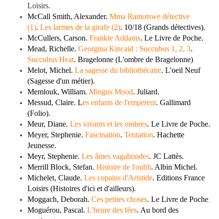
Loisirs.
McCall Smith, Alexander.
Mma Ramotswe détective
(1)
.
Les larmes de la girafe (2)
. 10/18 (Grands détectives).
McCullers, Carson.
Frankie Addams
. Le Livre de Poche.
Mead, Richelle.
Georgina Kincaid : Succubus 1, 2, 3
.
Succubus Heat
. Bragelonne (L'ombre de Bragelonne)
Melot, Michel.
La sagesse du bibliothécaire
. L'oeil Neuf
(Sagesse d'un métier).
Memlouk, William.
Mingus Mood
. Juliard.
Messud, Claire. L
es enfants de l'empereur
. Gallimard
(Folio).
Meur, Diane.
Les vivants et les ombres
. Le Livre de Poche.
Meyer, Stephenie.
Fascination
.
Tentation
. Hachette
Jeunesse.
Meyr, Stephenie.
Les âmes vagabondes
. JC Lattès.
Merrill Block, Stefan.
Histoire de l'oubli
. Albin Michel.
Michelet, Claude.
Les copains d'Aristide
. Editions France
Loisirs (Histoires d'ici et d'ailleurs).
Moggach, Deborah.
Ces petites choses
. Le Livre de Poche
.
Moguérou, Pascal.
L'heure des fées
. Au bord des