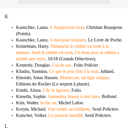
K
Kasischke, Laura.
A Suspiscious river
. Christian Bourgeois
(Points).
Kasischke, Laura.
A moi pour toujours
. Le Livre de Poche.
Kemelman, Harry.
Dimanche le rabbin est resté à la
maison
.
Jeudi le rabbin est sorti
.
Un beau jour, le rabbin a
acheté une croix
. 10/18 (Grands Détectives).
Kennedy, Douglas.
Cul-de-sac
.
Folio Policier
.
Khadra, Yasmina.
Ce que le jour doit à la nuit
. Julliard.
Khemiri, Jonas Hassen.
Montecore, un tigre unique
.
Editions du Rocher (Le serpent à plume)
.
Kimhi, Alona.
Lily la tigresse
. Folio.
Kinsella, Sophie.
Samantha, bonne à rien faire
. Belfond
.
Kirn, Walter.
In the air
. Michel Lafon.
Koryta, Michael.
Une tombe accueillante
. Seuil Policiers.
Kutscher, Volker.
Le poisson mouillé
. Seuil Policiers.
L