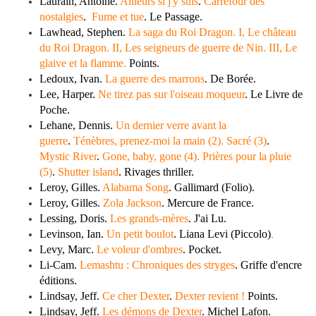
Laurain, Antoine.
Ailleurs si j'y suis
.
Carrefour des
nostalgies
.
Fume et tue
. Le Passage.
Lawhead, Stephen.
La saga du Roi Dragon. I, Le château
du Roi Dragon. II, Les seigneurs de guerre de Nin. III, Le
glaive et la flamme.
Points.
Ledoux, Ivan.
La guerre des marrons
. De Borée.
Lee, Harper.
Ne tirez pas sur l'oiseau moqueur
. Le Livre de
Poche.
Lehane, Dennis.
Un dernier verre avant la
guerre
.
Ténèbres, prenez-moi la main (2). Sacré (3)
.
Mystic River
.
Gone, baby, gone (4). Prières pour la pluie
(5)
.
Shutter island
. Rivages thriller.
Leroy, Gilles.
Alabama Song
. Gallimard (Folio).
Leroy, Gilles.
Zola Jackson
. Mercure de France.
Lessing, Doris.
Les grands-mères
. J'ai Lu.
Levinson, Ian.
Un petit boulot
. Liana Levi (Piccolo)
.
Levy, Marc.
Le voleur d'ombres
. Pocket.
Li-Cam.
Lemashtu : Chroniques des stryges
. Griffe d'encre
éditions.
Lindsay, Jeff.
Ce cher Dexter
.
Dexter revient !
Points.
Lindsay, Jeff.
Les démons de Dexter
. Michel Lafon.